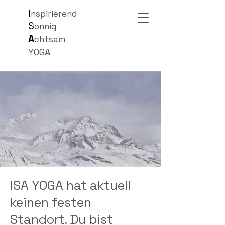
I
ns
pirierend
S
onnig
A
chtsam
YOGA
ISA YOGA hat aktuell
keinen festen
Standort. Du bist