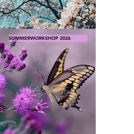
Verbindliche Anmeldung unter 
Kontakt

Kosten:     60.-

SOMMERWORKSHOP 2026
Ort:            

Isa Yoga, Schellerstrasse 21, 8620 
Wetzikon ZH

Ich freue mich auf Dich :-)

Herzlich

Isabelle