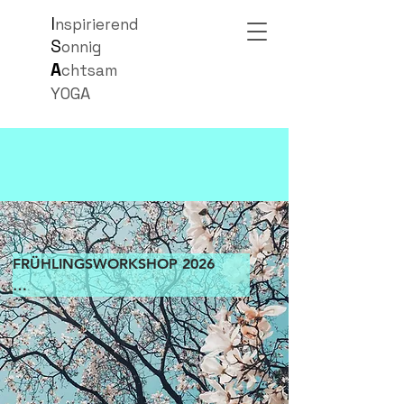
I
ns
pirierend
S
onnig
A
chtsam
YOGA
FRÜHLINGSWORKSHOP 2026

Weitere Informationen und Datum 
folgen..

Der Yoga Workshop ist für alle 
Levels geeignet.
